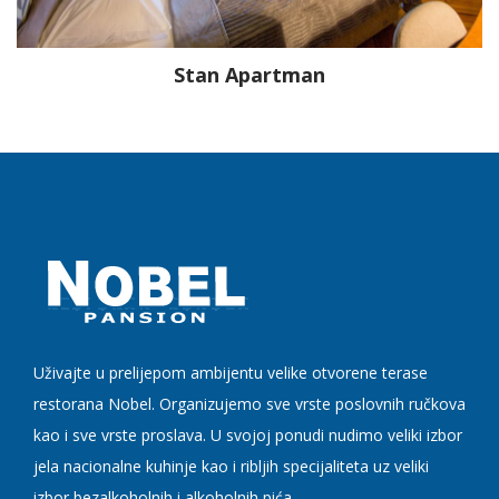
Stan Apartman
Uživajte u prelijepom ambijentu velike otvorene terase
restorana Nobel. Organizujemo sve vrste poslovnih ručkova
kao i sve vrste proslava. U svojoj ponudi nudimo veliki izbor
jela nacionalne kuhinje kao i ribljih specijaliteta uz veliki
izbor bezalkoholnih i alkoholnih pića.