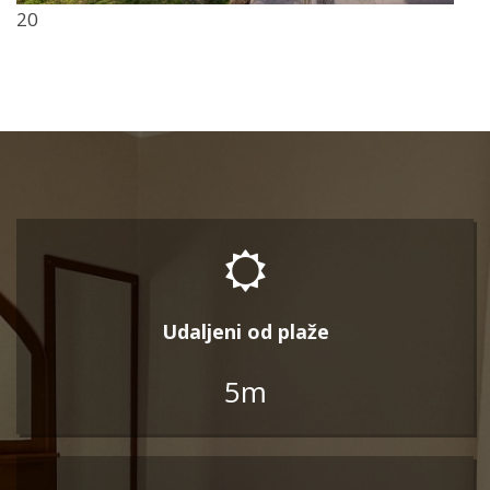
20
Udaljeni od plaže
5